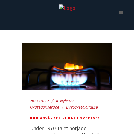
2023-04-12
In
Nyheter
,
Okategoriserade
By
rocketdigital.se
HUR ANVÄNDER VI GAS I SVERIGE?
Under 1970-talet började