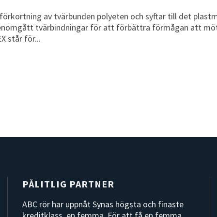
örkortning av tvärbunden polyeten och syftar till det plastmat
enomgått tvärbindningar för att förbättra förmågan att mö
 står för...
PÅLITLIG PARTNER
ABC rör har uppnåt Synas högsta och finaste
kreditklass, en femma. För att få en femma