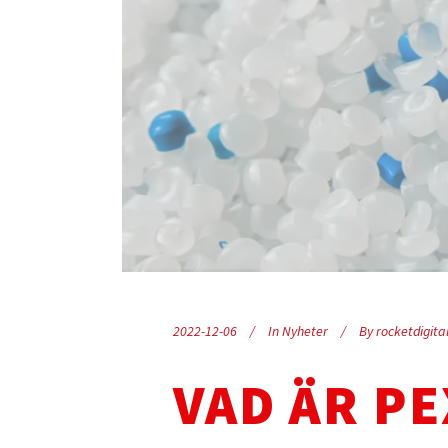
2022-12-06
In
Nyheter
By
rocketdigita
VAD ÄR P