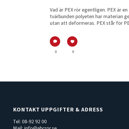
Vad är PEX rör egentligen. PEX är en f
tvärbunden polyeten har materian g
utan att deformeras. PEX står för PEX
0
0
KONTAKT UPPGIFTER & ADRESS
Tel: 08-92 92 00
Mail: info@abcror.se