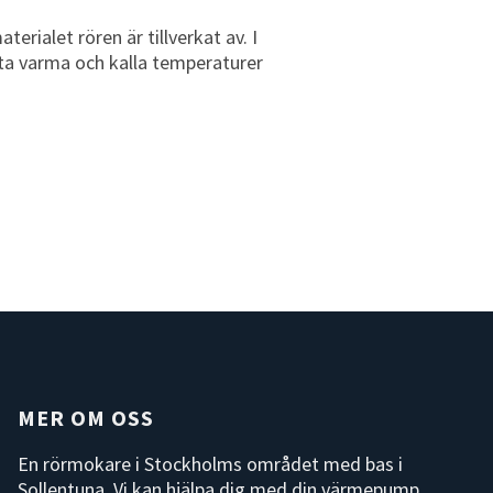
erialet rören är tillverkat av. I
ta varma och kalla temperaturer
MER OM OSS
En rörmokare i Stockholms området med bas i
Sollentuna. Vi kan hjälpa dig med din värmepump,